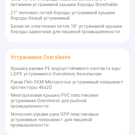
Устранимое пальто лаборатории
халаты, фартуки, обувные покрытия,
питанием устранимой крышки бороды Breathable
покрытия рукава, шапки, маски и т.д.Наша
21" легковес сетей бороды устранимой крышки
Устранимая мантия изоляции
бороды белый устранимый
цель - постоянно развиваться.;
Белая не сплетенная петля 18" устранимой крышки
придерживаться философии
Устранимая защитная рисберма
бороды одиночная для пищевой промышленности
низкоуглеродного производства;
пропагандировать экологически чистый
Устранимая Nonwoven крышка
образ жизни; сохранять пионерский дух в
области ИПП... Пусть Bestar Industry станет
Устранимое Oversleeve
Устранимый клобук
вашим надежным деловым партнером в
Крышка рукава PE водоустойчивого контакта еды
долгосрочной перспективе!
Устранимая крышка бороды
LDPE устранимого Oversleeve безопасная
Рукав Flim OEM Microporous устранимый покрывает
Устранимое Oversleeve
протекторы 46x20
Многоразовая крышка PVC пластиковая
Устранимые перчатки руки
устранимая Oversleeve для рыбной
промышленности
Устранимая крышка ботинка
Nonwoven рукави руки SPP пластиковые
устранимые покрывают для пищевой
Устранимая крышка ботинка
промышленности