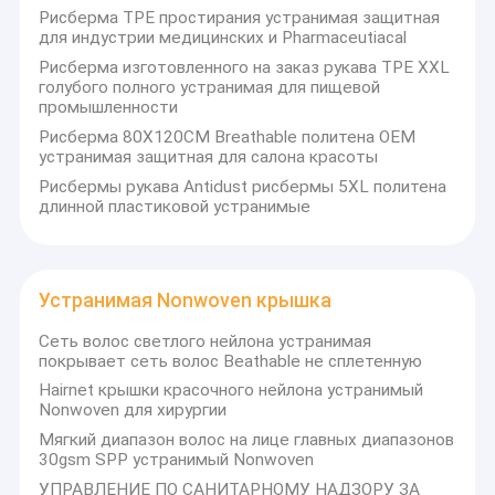
Рисберма TPE простирания устранимая защитная
для индустрии медицинских и Pharmaceutiacal
Рисберма изготовленного на заказ рукава TPE XXL
голубого полного устранимая для пищевой
промышленности
Рисберма 80X120CM Breathable политена OEM
устранимая защитная для салона красоты
Рисбермы рукава Antidust рисбермы 5XL политена
длинной пластиковой устранимые
Устранимая Nonwoven крышка
Сеть волос светлого нейлона устранимая
покрывает сеть волос Beathable не сплетенную
Дом
Hairnet крышки красочного нейлона устранимый
Wuhan Bestar Industry Co., Ltd является
Nonwoven для хирургии
Продукты
очень активной компанией, занимающейся
Мягкий диапазон волос на лице главных диапазонов
производством и экспортом одноразовых
30gsm SPP устранимый Nonwoven
Видео
защитных нетканых и пластиковых изделий
УПРАВЛЕНИЕ ПО САНИТАРНОМУ НАДЗОРУ ЗА