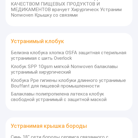
в соответствии с системой качества ISO9001-
КАЧЕСТВОМ ПИЩЕВЫХ ПРОДУКТОВ И
О нас
МЕДИКАМЕНТОВ врачует Хирургическ Устраним
2008.Наш ассортимент продукции является
Nonwoven Крышку со связями
как обширным, так и
Путешествие фабрики
инновационным.Мощные производственные
мощности 60X40H ¢ в месяц позволяют нам
Проверка качества
легко поставлять индивидуальные
Устранимый клобук
продукты, соответствующие вашим
Свяжитесь мы
Белизна клобука хлопка OSFA защитная стерильная
требованиям.Наши различные нетканые и
устранимая с шить Overlock
Новости
пластиковые продукты обеспечивают
Клобук SPP 10gsm мягкой Nonwoven балаклавы
широкий спектр применения с вами в
устранимый хирургический
Случаи
промышленности, пищевая
Клобука Ppe гигиены клобуки длинного устранимые
промышленность, больничные и
Bouffant для пищевой промышленности
медицинские учреждения, сельское
Балаклавы полипропилена латекса клобук
хозяйство, бытовые, салоны красоты,
свободной устранимый с защитной маской
Устранимый защитный Coverall
лаборатории и т. д. Основные
продукты:Категория I Основная СНП, SMS,
Устранимые медицинские Coveralls
SPP/PE, SPP/CPE, PE, CPE, PVC, PU и т.д.
Устранимая крышка бороды
продукты, такие как комбинезоны,
Устранимый лицевой щиток гермошлема
лабораторные пальто, хирургические
Синь 18" сети бороды сервиса связанного с