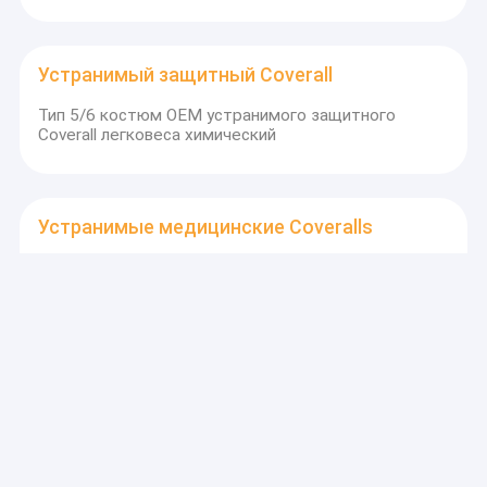
Устранимый защитный Coverall
Тип 5/6 костюм OEM устранимого защитного
Coverall легковеса химический
Устранимые медицинские Coveralls
Тип 456 устранимые Coveralls OEM костюма 3xl
тела устранимые для крася брызг
Устранимый лицевой щиток гермошлема
Сторона пыли SPP анти- изрекает устранимое
дополнение II защитной маски